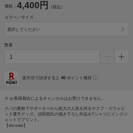
4,400円
価格：
（税込）
カラー／サイズ
選択してください
数量
40
楽天IDで決済すると
ポイント獲得
※ お客様都合によるキャンセルはお受けできません。
クバの愛称でサポーターから絶大の人気を誇るヤクブ・スウォビ
ィク選手グッズ。須田悠氏の描き下ろし作品をTシャツにインクジ
ェットでプリント。
【decsale】