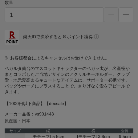
数量
8
楽天IDで決済すると
ポイント獲得
※ お客様都合によるキャンセルはお受けできません。
ベガルタ仙台のマスコットキャラクターのベガッ太が、名産笹か
まとコラボしたご当地デザインのアクリルキーホルダー。クラブ
愛・地元愛高まるキュートなアイテムは、サポーター必携です。
バッグやポーチにプラスすることで、さりげなく愛をアピールで
きます。
【1000円以下商品】【decsale】
メーカー品番：vs901448
原産国：日本
サイズ
縦
横
全長
-
[モチーフ] 5.5cm
[モチーフ] 3.8cm
9.5cm