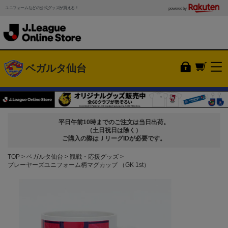
ユニフォームなどの公式グッズが買える！
powered by
ベガルタ仙台
平日午前10時までのご注文は当日出荷。
（土日祝日は除く）
ご購入の際はＪリーグIDが必要です。
TOP
ベガルタ仙台
観戦・応援グッズ
プレーヤーズユニフォーム柄マグカップ （GK 1st）