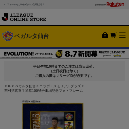
ユニフォームなどの公式グッズが買える！
powered by
ベガルタ仙台
平日午前10時までのご注文は当日出荷。
（土日祝日は除く）
ご購入の際はＪリーグIDが必要です。
TOP
ベガルタ仙台
コラボ・メモリアルグッズ
西村拓真選手通算100試合出場記念フォトフレーム