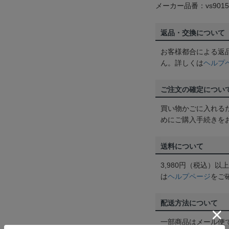
メーカー品番：vs9015
返品・交換について
お客様都合による返
ん。詳しくは
ヘルプ
ご注文の確定につい
買い物かごに入れる
めにご購入手続きを
送料について
3,980円（税込）
は
ヘルプページ
をご
配送方法について
一部商品はメール便