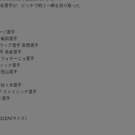
籍の全選手が、ピッチで戦う一瞬を切り取った
ーゾ選手
 氣田選手
タウィア選手 富樫選手
手 長倉選手
手 フォギーニョ選手
ビィック選手
 照山選手
 佐々木選手
選手 ストイシッチ選手
ィ選手
ナ
（ほぼA2サイズ）