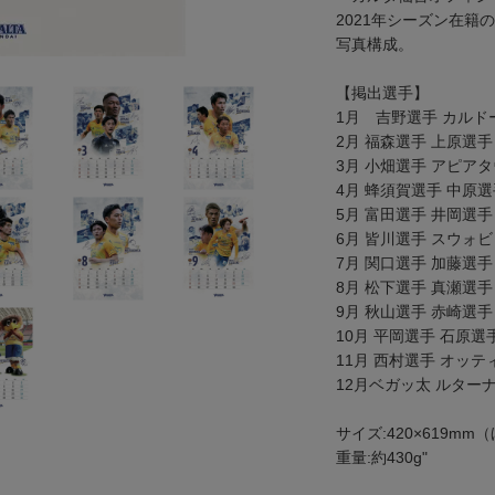
2021年シーズン在
写真構成。
【掲出選手】
1月 吉野選手 カルド
2月 福森選手 上原選手
3月 小畑選手 アピア
4月 蜂須賀選手 中原選
5月 富田選手 井岡選
6月 皆川選手 スウォ
7月 関口選手 加藤選手
8月 松下選手 真瀬選手
9月 秋山選手 赤崎選手
10月 平岡選手 石原
11月 西村選手 オッテ
12月ベガッ太 ルター
サイズ:420×619mm
重量:約430g"