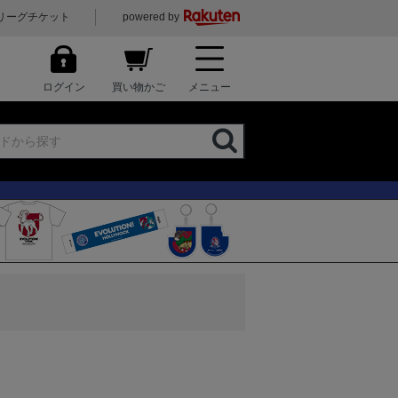
リーグチケット
powered by
ログイン
買い物かご
メニュー