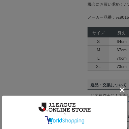
機会にお買い求めください
メーカー品番：vs9015
サイズ
身丈
S
64cm
M
67cm
L
70cm
XL
73cm
返品・交換について
お客様都合による返
ん。詳しくは
ヘルプ
ご注文の確定につい
買い物かごに入れる