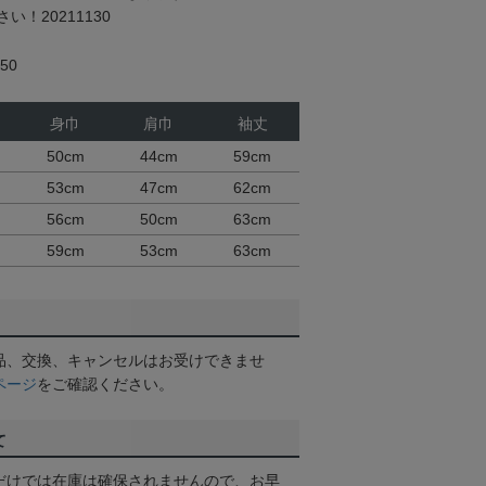
！20211130
50
身巾
肩巾
袖丈
50cm
44cm
59cm
53cm
47cm
62cm
56cm
50cm
63cm
59cm
53cm
63cm
品、交換、キャンセルはお受けできませ
ページ
をご確認ください。
て
だけでは在庫は確保されませんので、お早