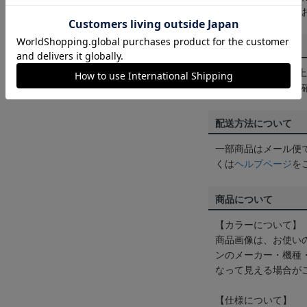
めにご購入手続きを
送料について
3,980円（税込）
は
ヘルプページ
をご
配送方法について
一部商品はメール便
くは
ヘルプページ
を
商品について
【カラーについて】
商品画像は、お使い
ンのメーカー・機種
なって見える場合が
【仕様について】