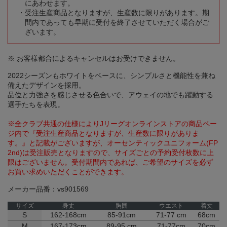
にあわせます。
受注生産商品となりますが、生産数に限りがあります。期
間内であっても早期に受付を終了させていただく場合がご
ざいます。
※ お客様都合によるキャンセルはお受けできません。
2022シーズンもホワイトをベースに、シンプルさと機能性を兼ね
備えたデザインを採用。
品位と力強さを感じさせる色合いで、アウェイの地でも躍動する
選手たちを表現。
※全クラブ共通の仕様によりJリーグオンラインストアの商品ペー
ジ内で『受注生産商品となりますが、生産数に限りがありま
す。』と記載がございますが、オーセンティックユニフォーム(FP
2nd)は受注販売となりますので、サイズごとの予約受付枚数に上
限はございません。受付期間内であれば、ご希望のサイズを必ず
お買い求めいただくことができます。
メーカー品番：vs901569
サイズ
身丈
胸囲
ウエスト
着丈
S
162-168cm
85-91cm
71-77 cm
68cm
M
167-173cm
89-95 cm
71-77cm
70cm