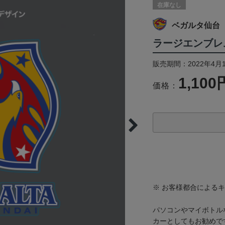
在庫なし
ベガルタ仙台
ラージエンブレ
販売期間：2022年4月
1,100
価格：
※ お客様都合による
パソコンやマイボトル
カーとしてもお勧めで