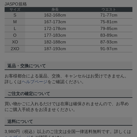
JASPO規格
サイズ
身長
ウエスト
S
162-168cm
71-77cm
M
167-173cm
75-81cm
L
172-178cm
79-85cm
O
177-183cm
83-89cm
XO
182-188cm
87-93cm
2XO
187-193cm
91-97cm
返品・交換について
お客様都合による返品、交換、キャンセルはお受けできません。
詳しくは
ヘルプページ
をご確認ください。
ご注文の確定について
買い物かごに入れるだけでは在庫は確保されませんので、お早め
にご購入手続きをお済ませください。
送料について
3,980円（税込）以上のご注文は全国一律送料無料です。詳しくは