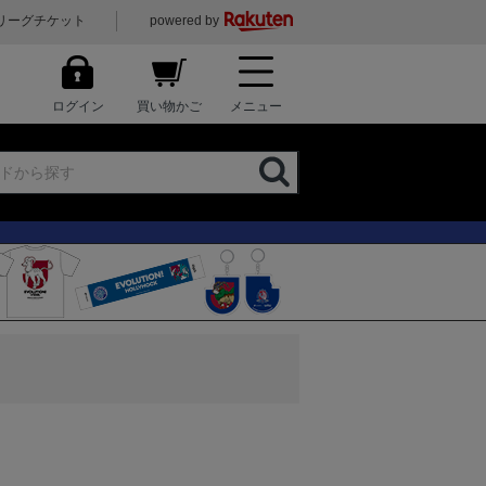
リーグチケット
powered by
ログイン
買い物かご
メニュー