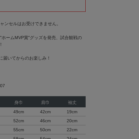
キャンセルはお受けできません。
"ホームMVP賞"グッズを発売、試合観戦の
！
に届いてからのお楽しみ！
07
身巾
肩巾
袖丈
49cm
42cm
19cm
52cm
46cm
20cm
55cm
50cm
22cm
58cm
54cm
24cm