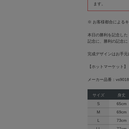
ます。
※ お客様都合による
本日の勝利を記念した 
記念に、勝利の記念に
完成デザインはお手元
【ホットマーケット】
メーカー品番：vs9018
サイズ
身丈
S
65cm
M
69cm
L
73cm
LL
77cm