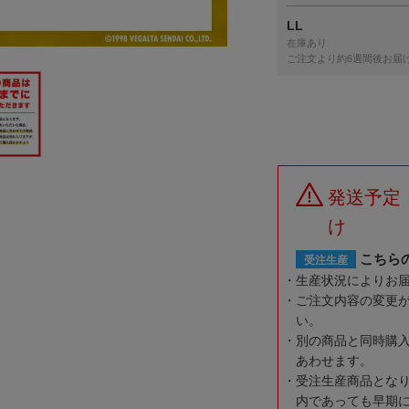
LL
在庫あり
ご注文より約6週間後お届
発送予定
け
こちら
受注生産
生産状況によりお
ご注文内容の変更
い。
別の商品と同時購
あわせます。
受注生産商品とな
内であっても早期