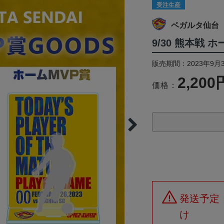
受注生産
ベガルタ仙台
9/30 熊本戦
販売期間：2023年9月3
2,200
価格：
発送予定
け