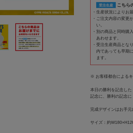
こちら
受注生産
生産状況によりお
ご注文内容の変更
い。
別の商品と同時購
あわせます。
受注生産商品とな
内であっても早期
ます。
※ お客様都合による
本日の勝利を記念した 
記念に、勝利の記念に
完成デザインはお手元
サイズ：約W180×H12