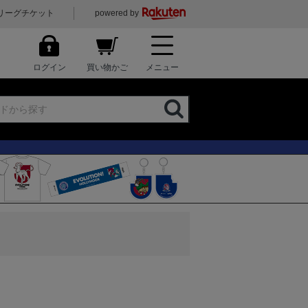
リーグチケット
powered by
ログイン
買い物かご
メニュー