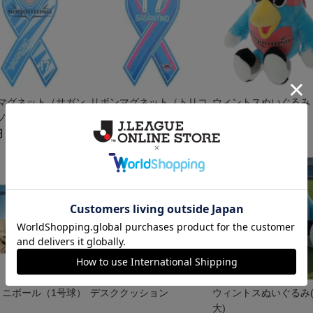
マグネット（サガン
リボンマグネット（トリコ
ウィントスぬいぐるみ
ノ）
ロール）
（S）
円
2,200円
2,800円
Bミニボール（1号球）
デスククッション
ウィントスぬいぐるみ
大)