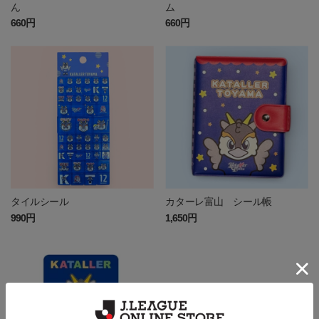
ん
ム
660円
660円
タイルシール
カターレ富山 シール帳
990円
1,650円