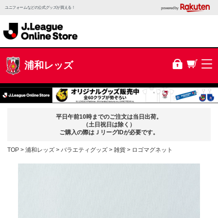
ユニフォームなどの公式グッズが買える！
powered by
浦和レッズ
平日午前10時までのご注文は当日出荷。
（土日祝日は除く）
ご購入の際はＪリーグIDが必要です。
TOP
浦和レッズ
バラエティグッズ
雑貨
ロゴマグネット