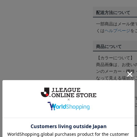
配送方法について
一部商品はメール便
くは
ヘルプページ
を
商品について
【カラーについて】
商品画像は、お使い
ンのメーカー・機種
なって見える場合が
【仕様について】
取り扱い商品によっ
予告なく変更になる
その他
決済について