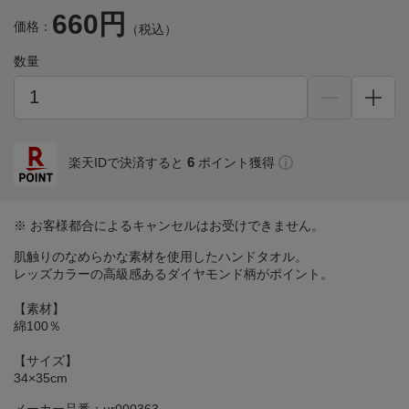
660円
価格：
（税込）
数量
6
楽天IDで決済すると
ポイント獲得
※ お客様都合によるキャンセルはお受けできません。
肌触りのなめらかな素材を使用したハンドタオル。
レッズカラーの高級感あるダイヤモンド柄がポイント。
【素材】
綿100％
【サイズ】
34×35cm
メーカー品番：ur000363