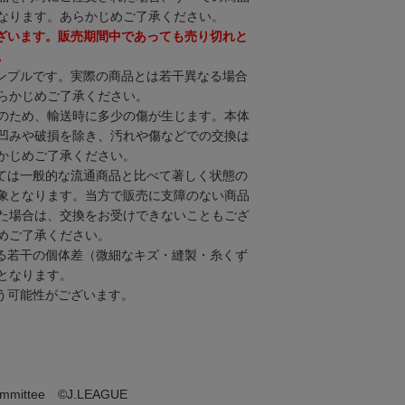
なります。あらかじめご了承ください。
ざいます。販売期間中であっても売り切れと
。
ンプルです。実際の商品とは若干異なる場合
らかじめご了承ください。
のため、輸送時に多少の傷が生じます。本体
凹みや破損を除き、汚れや傷などでの交換は
かじめご了承ください。
ては一般的な流通商品と比べて著しく状態の
象となります。当方で販売に支障のない商品
た場合は、交換をお受けできないこともござ
めご了承ください。
る若干の個体差（微細なキズ・縫製・糸くず
となります。
う可能性がございます。
 committee ©J.LEAGUE