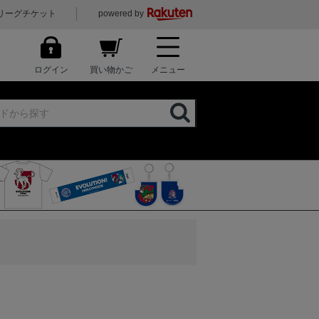
リーグチケット
powered by
ログイン
買い物かご
メニュー