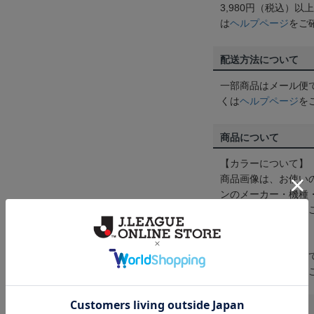
3,980円（税込）
は
ヘルプページ
をご
配送方法について
一部商品はメール便
くは
ヘルプページ
を
商品について
【カラーについて】
商品画像は、お使い
ンのメーカー・機種
なって見える場合が
【仕様について】
取り扱い商品によっ
予告なく変更になる
その他