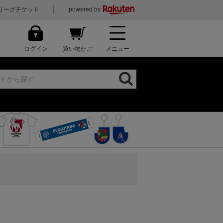
リーグチケット
powered by
ログイン
買い物かご
メニュー