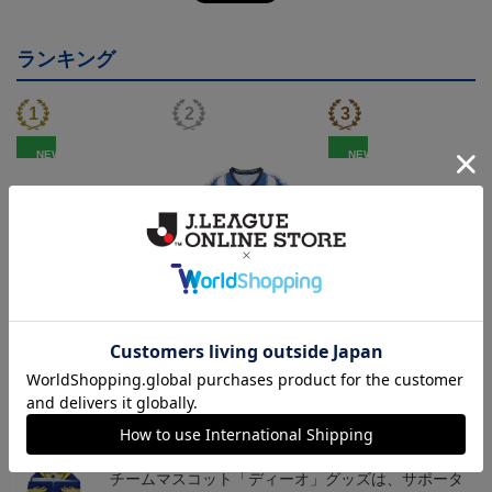
ランキング
NEW
NEW
モンテディオ山形 ピカ
26/27オーセンティックユ
モンテディオ山形 ツン
チュウ タオルマフラー
ニフォーム半袖（FP1st）
ベアー タオルマフラー
2,500円
18,700円～23,760円
2,500円
1
トピックス
山形
チームマスコット「ディーオ」グッズは、サポータ