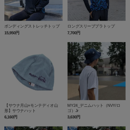
ボンディングストレッチトップ
ロングスリーブプラトップ
15,950円
7,700円
【サウナ月山×モンテディオ山
MY24_デニムハット（NVY/ロ
形】サウナハット
ゴ）Jr
6,160円
3,630円