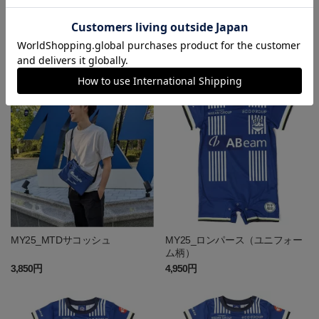
MY25_ハイス・STR-Tシャツ
MY25_MTD・AZA-Tシャツ
4,950円
6,050円
MY25_MTDサコッシュ
MY25_ロンパース（ユニフォー
ム柄）
3,850円
4,950円