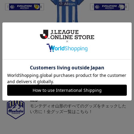
モンテディオ山形 ピカ
26/27オーセンティックユ
モンテディオ山形 ツン
チュウ タオルマフラー
ニフォーム半袖（FP1st）
ベアー タオルマフラー
2,500円
18,700円～23,760円
2,500円
1
トピックス
山形
チームマスコット「ディーオ」グッズは、サポータ
ーやファン必見！
山形
モンテディオ山形のすべてのグッズをチェックした
い方に！全グッズ一覧はこちら！