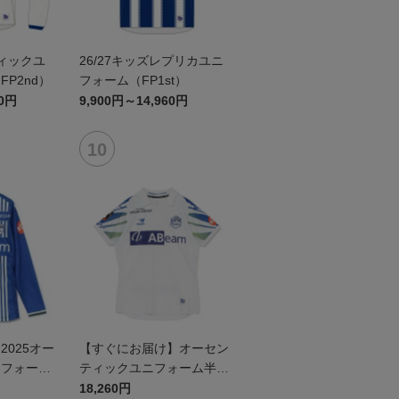
ティックユ
26/27キッズレプリカユニ
P2nd）
フォーム（FP1st）
60円
9,900円～14,960円
025オー
【すぐにお届け】オーセン
ニフォーム
ティックユニフォーム半袖
（2026百年構想リーグ）F
18,260円