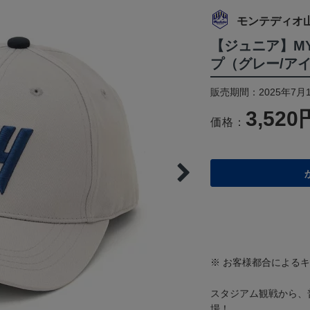
モンテディオ
【ジュニア】M
プ（グレー/ア
販売期間：2025年7月1
3,520
価格：
※ お客様都合による
スタジアム観戦から、
場！