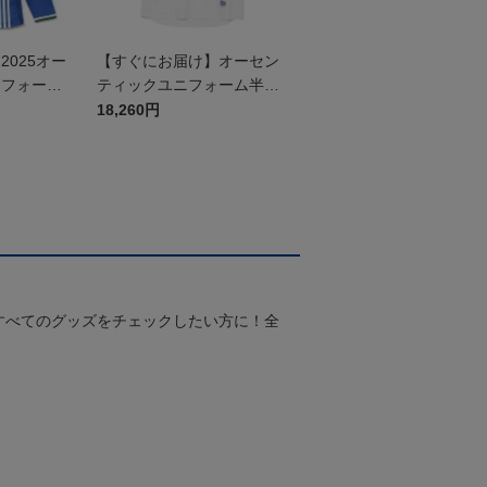
025オー
【すぐにお届け】オーセン
ニフォーム
ティックユニフォーム半袖
（2026百年構想リーグ）F
18,260円
Pホワイト
すべてのグッズをチェックしたい方に！全
！