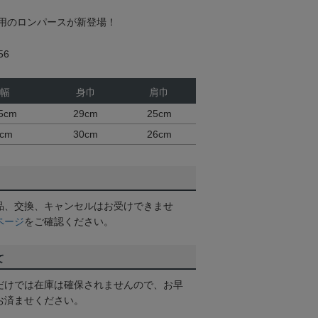
用のロンパースが新登場！
56
幅
身巾
肩巾
5cm
29cm
25cm
cm
30cm
26cm
品、交換、キャンセルはお受けできませ
ページ
をご確認ください。
て
だけでは在庫は確保されませんので、お早
お済ませください。