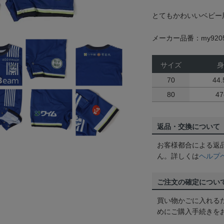
とてもかわいいベビー
メーカー品番：my920
サイズ
身
70
44.
80
47
返品・交換について
お客様都合による返
ん。詳しくは
ヘルプ
ご注文の確定につい
買い物かごに入れる
めにご購入手続きを