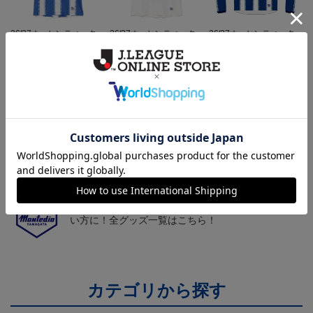
26/27オーセンティックユ
26/27オーセンティックユ
26/27オーセンティックユ
ニフォーム半袖（FP1st）
ニフォーム半袖（FP2n
ニフォーム長袖（FP1st）
18,700円～23,760円
18,700円～23,760円
19,800円～24,860円
1
d）
トピックス
山形
チームマスコット「ディーオ」グッズは、サポータ
ーやファン必見！
山形
モンテディオ山形のすべてのグッズをチェックした
い方に！全グッズ一覧はこちら！
カテゴリから探す