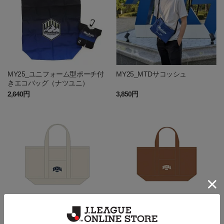
MY25_ユニフォーム型ポーチ付
MY25_MTDサコッシュ
きエコバッグ（ナツユニ）
2,640円
3,850円
MY25_BANDIERA BAG
MY25_BANDIERA BAG