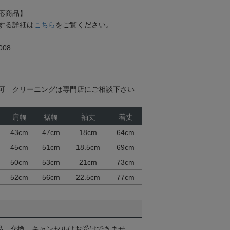
応商品】
する詳細は
こちら
をご覧ください。
08
可 クリーニングは専門店にご相談下さい
肩幅
裾幅
袖丈
着丈
43cm
47cm
18cm
64cm
45cm
51cm
18.5cm
69cm
50cm
53cm
21cm
73cm
52cm
56cm
22.5cm
77cm
品、交換、キャンセルはお受けできませ