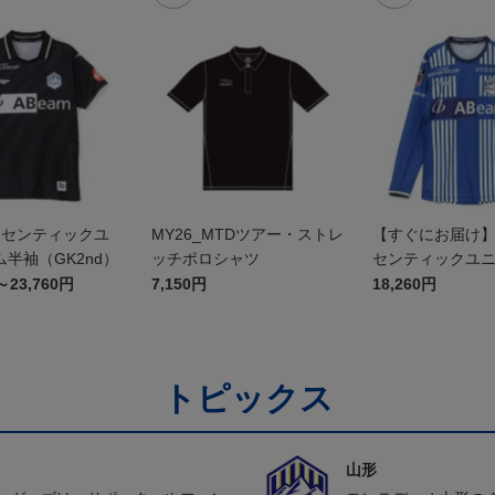
オーセンティックユ
MY26_MTDツアー・ストレ
【すぐにお届け】2
半袖（GK2nd）
ッチポロシャツ
センティックユ
FP1st（長袖）
～23,760円
7,150円
18,260円
トピックス
山形