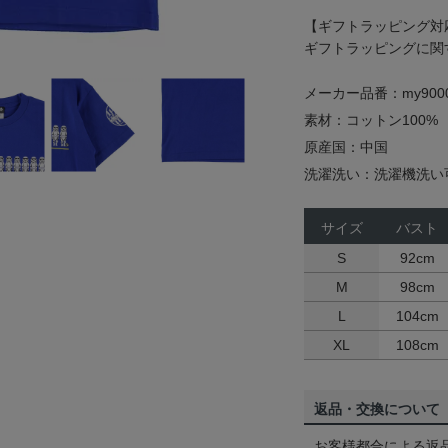
【ギフトラッピング対
ギフトラッピングに関
メーカー品番：my9000
素材：コットン100%
原産国：中国
洗濯洗い：洗濯機洗い
サイズ
バスト
S
92cm
M
98cm
L
104cm
XL
108cm
返品・交換について
お客様都合による返