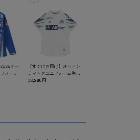
025オー
【すぐにお届け】オーセン
ニフォーム
ティックユニフォーム半袖
（2026百年構想リーグ）F
18,260円
Pホワイト