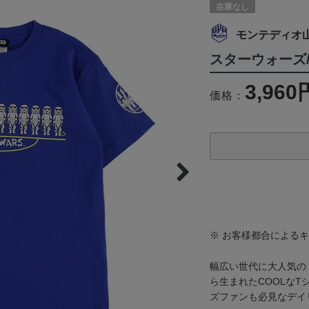
在庫なし
モンテディオ
スターウォーズ/
3,960
価格：
※ お客様都合による
幅広い世代に大人気の
ら生まれたCOOLなT
ズファンも必見なデイ