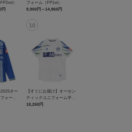
P2nd）
フォーム（FP1st）
60円
9,900円～14,960円
025オー
【すぐにお届け】オーセン
ニフォーム
ティックユニフォーム半袖
（2026百年構想リーグ）F
18,260円
Pホワイト