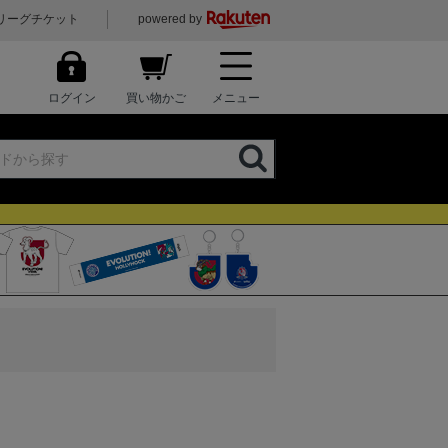
リーグチケット
powered by
ログイン
買い物かご
メニュー