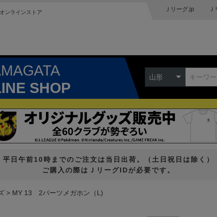
Ｊリーグ.jp
Ｊ
オンラインストア
AMAGATA
山形
LINE SHOP
平日午前10時までのご注文は当日出荷。（土日祝日は除く）
ご購入の際はＪリーグIDが必要です。
ズ
MY 13 2パーツメガホン（L)