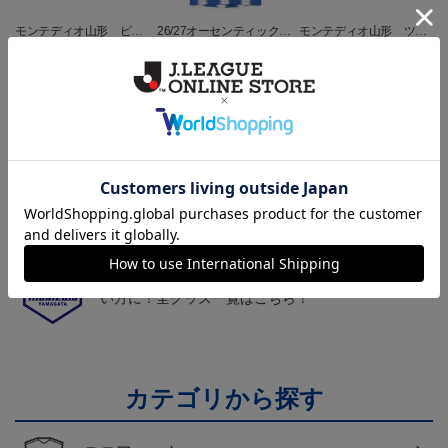
モンテディオ山形 ピカ
26/27オーセンティックユ
モンテディオ山形 ツン
チュウ タオルマフラー
ニフォーム半袖（FP1st）
ベアー タオルマフラー
2,500円
18,700円～23,760円
2,500円
1
トピックス
山形
チームマスコット「ディーオ」グッズは、サポータ
ーやファン必見！
山形
モンテディオ山形のすべてのグッズをチェックした
い方に！全グッズ一覧はこちら！
カテゴリから探す