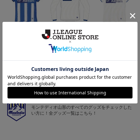
26/27オーセンティックユ
26/27オーセンティックユ
26/27オーセンティックユ
ニフォーム半袖（FP1st）
ニフォーム長袖（FP2n
ニフォーム半袖（FP2n
18,700円～23,760円
19,800円～24,860円
18,700円～23,760円
1
d）
d）
トピックス
山形
チームマスコット「ディーオ」グッズは、サポータ
ーやファン必見！
山形
モンテディオ山形のすべてのグッズをチェックした
い方に！全グッズ一覧はこちら！