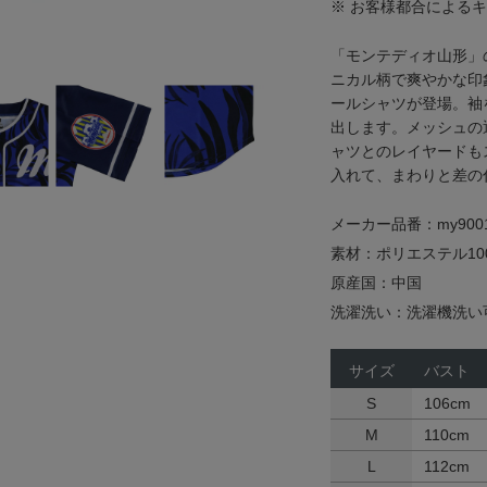
※ お客様都合による
「モンテディオ山形」
ニカル柄で爽やかな印
ールシャツが登場。袖
出します。メッシュの
ャツとのレイヤードも
入れて、まわりと差の
メーカー品番：my9001
素材：ポリエステル10
原産国：中国
洗濯洗い：洗濯機洗い
サイズ
バスト
S
106cm
M
110cm
L
112cm