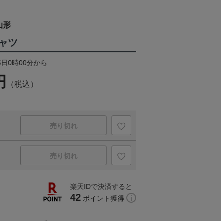
山形
ャツ
5日0時00分から
円
（税込）
売り切れ
売り切れ
楽天IDで決済すると
42
ポイント獲得