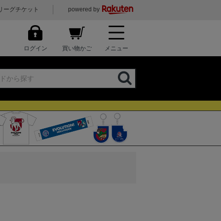
リーグチケット
powered by
ログイン
買い物かご
メニュー