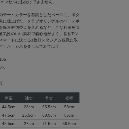
キャンセルはお受けできません。
のチームカラーを基調としたベースに、ボタ
象に仕上げた、クラブオリジナルのベースボ
を異素材切替えを入れるなど、こなれ感を演
通気性のいい素材で着心地がよく、長袖Tシ
スマートに決まる1枚◎スタジアム観戦に取
付くおしゃれを楽しんでみては！
35
0%
可
肩幅
袖丈
着丈
裾幅
44.5cm
23cm
65.5cm
53cm
47.5cm
25.5cm
68.5cm
55cm
48.5cm
27cm
71.5cm
56.5cm