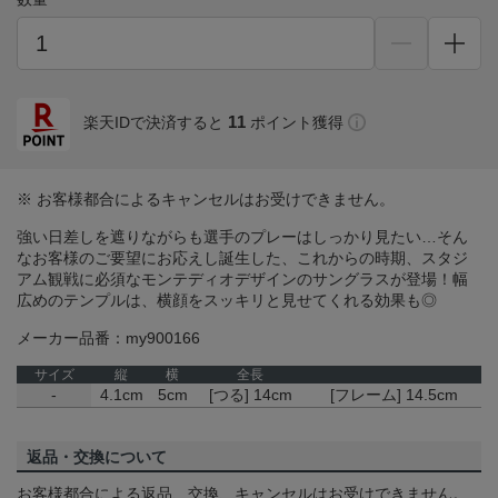
11
楽天IDで決済すると
ポイント獲得
※ お客様都合によるキャンセルはお受けできません。
強い日差しを遮りながらも選手のプレーはしっかり見たい…そん
なお客様のご要望にお応えし誕生した、これからの時期、スタジ
アム観戦に必須なモンテディオデザインのサングラスが登場！幅
広めのテンプルは、横顔をスッキリと見せてくれる効果も◎
メーカー品番：my900166
サイズ
縦
横
全長
-
4.1cm
5cm
[つる] 14cm
[フレーム] 14.5cm
返品・交換について
お客様都合による返品、交換、キャンセルはお受けできません。