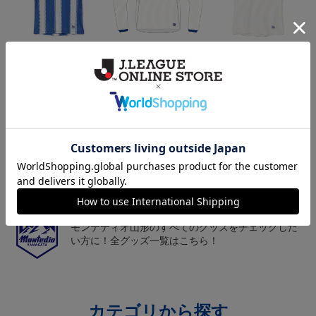
26/27オーセンティックユ
26/27オーセンティックユ
26/27オーセンティックユ
ニフォーム半袖（FP1st）
ニフォーム長袖（FP2n
ニフォーム半袖（FP2n
18,700円～23,760円
19,800円～24,860円
18,700円～23,760円
1
d）
d）
トピックス
山形
チームマスコット「ディーオ」グッズは、サポータ
ーやファン必見！
山形
モンテディオ山形のすべてのグッズをチェックした
い方に！全グッズ一覧はこちら！
カテゴリから探す