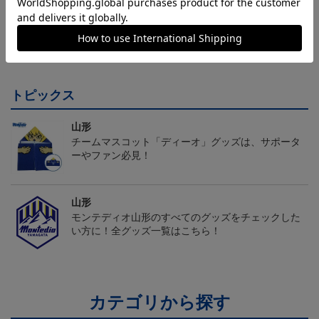
モンテディオ山形 ピカ
26/27オーセンティックユ
モンテディオ山形 ツン
チュウ タオルマフラー
ニフォーム半袖（FP1st）
ベアー タオルマフラー
2,500円
18,700円～23,760円
2,500円
1
トピックス
山形
チームマスコット「ディーオ」グッズは、サポータ
ーやファン必見！
山形
モンテディオ山形のすべてのグッズをチェックした
い方に！全グッズ一覧はこちら！
カテゴリから探す