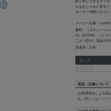
取り外しできるキラキ
ルをおしゃれに彩るヘ
ポーター仲間へのプレ
メーカー品番：my9001
素材：［カチューシャ
分］鉄100% ［イヤ
ニカン部分］真鍮100
原産国：日本
サイズ
-
返品・交換について
お客様都合による返
ん。詳しくは
ヘルプ