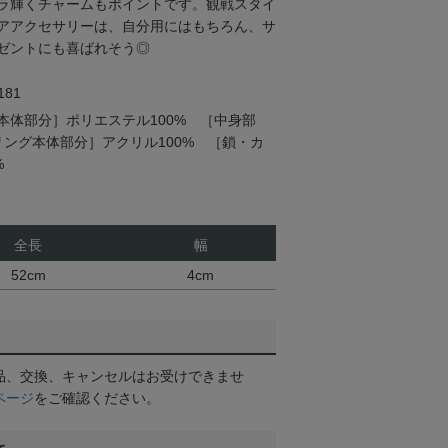
ラ輝くチャームもポイントです。観戦スタイ
アアクセサリーは、自分用にはもちろん、サ
ゼントにも喜ばれそう◎
81
本体部分］ポリエステル100% ［中身部
リング本体部分］アクリル100% ［鎖・カ
%
全長
幅
52cm
4cm
品、交換、キャンセルはお受けできませ
ページ
をご確認ください。