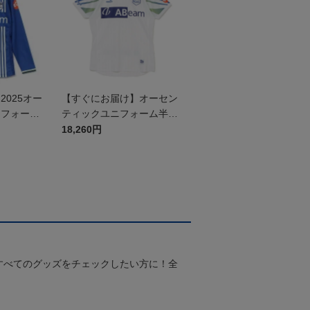
025オー
【すぐにお届け】オーセン
ニフォーム
ティックユニフォーム半袖
（2026百年構想リーグ）F
18,260円
Pホワイト
すべてのグッズをチェックしたい方に！全
！