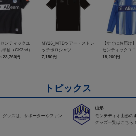
オーセンティックユ
MY26_MTDツアー・ストレ
【すぐにお届け】2
半袖（GK2nd）
ッチポロシャツ
センティックユ
FP1st（長袖）
～23,760円
7,150円
18,260円
トピックス
山形
」グッズは、サポーターやファン
モンテディオ山形の
グッズ一覧はこちら