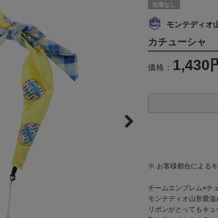
在庫なし
モンテディオ
カチューシャ
1,430
価格：
※ お客様都合による
チームエンブレム×チ
モンテディオ山形愛溢
リボンがとってもキュ