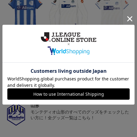
26/27オーセンティックユ
26/27オーセンティックユ
26/27オーセンティックユ
ニフォーム半袖（FP1st）
ニフォーム長袖（FP2n
ニフォーム半袖（FP2n
18,700円～23,760円
19,800円～24,860円
18,700円～23,760円
1
d）
d）
トピックス
山形
チームマスコット「ディーオ」グッズは、サポータ
ーやファン必見！
山形
モンテディオ山形のすべてのグッズをチェックした
い方に！全グッズ一覧はこちら！