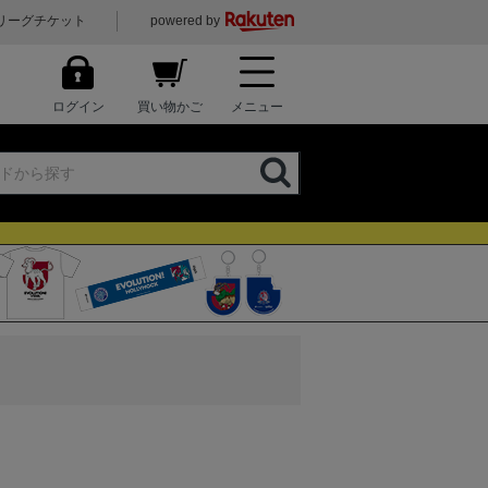
リーグチケット
powered by
ログイン
買い物かご
メニュー