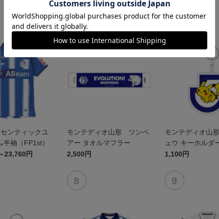
NEW
NEW
オーセンティックユ
モンテディオ山形 ツンベ
モンテディオ山
半袖（FP1st）
アー タオルマフラー
ュウ キーホルダ
～23,760円
2,500円
1,100円