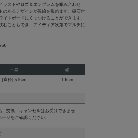
イラストやロゴ＆エンブレムを組み合わせ
トのあるデザインが視線を集めます。磁石付
ワイトボードにくっつけることができます。
挟むこともでき、アイディア次第でマルチに
50
全長
幅
[直径] 5.9cm
1.5cm
品、交換、キャンセルはお受けできませ
ページ
をご確認ください。
て