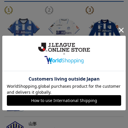
26/27オーセンティックユ
26/27オーセンティックユ
26/27オーセンティックユ
ニフォーム半袖（FP1st）
ニフォーム半袖（FP2n
ニフォーム長袖（FP1st）
18,700円～23,760円
18,700円～23,760円
19,800円～24,860円
1
d）
トピックス
山形
チームマスコット「ディーオ」グッズは、サポータ
ーやファン必見！
山形