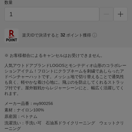
数量
32
楽天IDで決済すると
ポイント獲得
※ お客様都合によるキャンセルはお受けできません。
人気アウトドアブランドLOGOSとモンテディオ山形のコラボレー
ションアイテム！フロントにクラブネームを刺繍であしらったア
ドベンチャーハットです。メッシュ地で切り替えることで通気性
も良く、軽やかな着け心地に。飛ぶのを防止してくれるストラッ
プ付です。屋外観戦からレジャーシーンにと、幅広く活躍してく
れます。
メーカー品番：my900256
素材：ナイロン100%
原産国：ベトナム
洗濯洗い：手洗い可 石油系ドライクリーニング ウェットクリ
ーニング