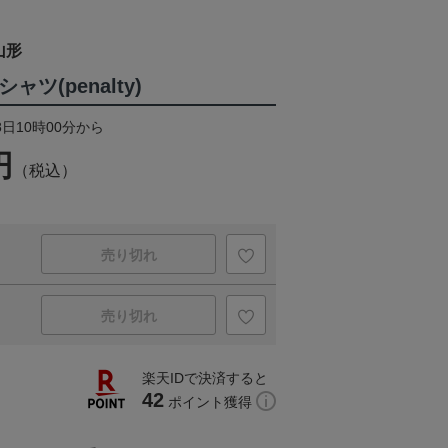
山形
ツ(penalty)
8日10時00分から
円
（税込）
売り切れ
売り切れ
楽天IDで決済すると
42
ポイント獲得