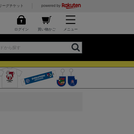
リーグチケット
powered by
ログイン
買い物かご
メニュー