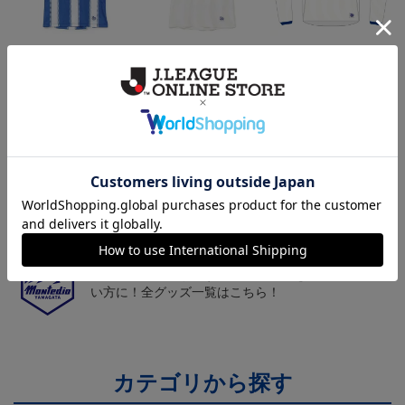
26/27オーセンティックユ
26/27オーセンティックユ
26/27オーセンティックユ
ニフォーム半袖（FP1st）
ニフォーム半袖（FP2n
ニフォーム長袖（FP2n
18,700円～23,760円
18,700円～23,760円
19,800円～24,860円
1
d）
d）
トピックス
山形
チームマスコット「ディーオ」グッズは、サポータ
ーやファン必見！
山形
モンテディオ山形のすべてのグッズをチェックした
い方に！全グッズ一覧はこちら！
カテゴリから探す