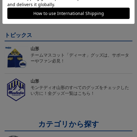
26/27オーセンティックユ
26/27オーセンティックユ
26/27オーセンティックユ
ニフォーム半袖（FP1st）
ニフォーム長袖（FP2n
ニフォーム半袖（FP2n
18,700円～23,760円
19,800円～24,860円
18,700円～23,760円
1
d）
d）
トピックス
山形
チームマスコット「ディーオ」グッズは、サポータ
ーやファン必見！
山形
モンテディオ山形のすべてのグッズをチェックした
い方に！全グッズ一覧はこちら！
カテゴリから探す