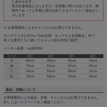
にあわせます。
受注生産商品となりますが、生産数に限りがあります。期
間内であっても早期に受付を終了させていただく場合がご
ざいます。
※ お客様都合によるキャンセルはお受けできません。
モンテディオ公式You Tube企画「モンテだよ全員集合」内で、
様々な選手たちに描いてもらった絵を特別に販売!
メーカー品番：my900304
サイズ
身丈
身巾
肩巾
袖丈
S
66cm
49cm
44cm
19cm
M
70cm
52cm
47cm
20cm
L
74cm
55cm
50cm
22cm
XL
78cm
58cm
53cm
24cm
返品・交換について
お客様都合による返品、交換、キャンセルはお受けできません。
詳しくは
ヘルプページ
をご確認ください。