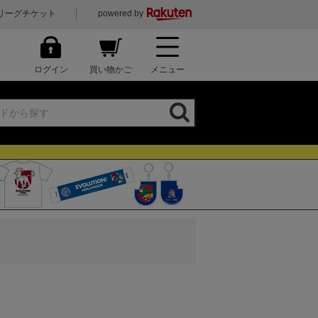
リーグチケット
powered by
ログイン
買い物かご
メニュー