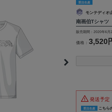
受注生産
モンテディオ
南画伯Tシャツ
販売期間：2020年6月2
3,520
価格：
発送予定：
こちら
受注生産