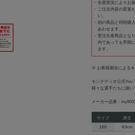
生産状況によりお
ご注文内容の変更
い。
別の商品と同時購
あわせます。
受注生産商品とな
内であっても早期
ます。
※ お客様都合による
モンテディオ公式You
様々な選手たちに描い
メーカー品番：my9003
サイズ
身丈
160
63cm