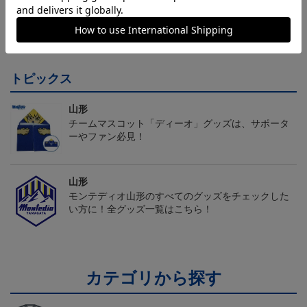
26/27オーセンティックユ
26/27オーセンティックユ
26/27オーセンティックユ
ニフォーム半袖（FP1st）
ニフォーム半袖（FP2n
ニフォーム長袖（FP2n
18,700円～23,760円
18,700円～23,760円
19,800円～24,860円
1
d）
d）
トピックス
山形
チームマスコット「ディーオ」グッズは、サポータ
ーやファン必見！
山形
モンテディオ山形のすべてのグッズをチェックした
い方に！全グッズ一覧はこちら！
カテゴリから探す