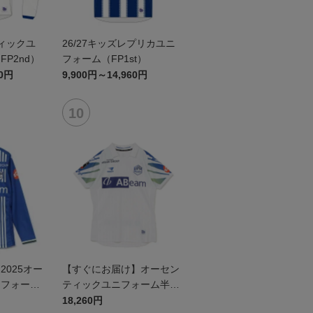
ティックユ
26/27キッズレプリカユニ
P2nd）
フォーム（FP1st）
60円
9,900円～14,960円
025オー
【すぐにお届け】オーセン
ニフォーム
ティックユニフォーム半袖
（2026百年構想リーグ）F
18,260円