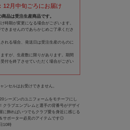
：12月中旬ごろにお届け
の商品は受注生産商品です。
届け時期が変更になる場合がございます。
ができませんのであらかじめご了承くださ
入される場合、発送日は受注生産のものに
りますが、生産数に限りがあります。期間
に受付を終了させていただく場合がござい
キャンセルはお受けできません。
020シーズンのユニフォームをモチーフにし
！クラブエンブレムと選手の背番号がデザイ
屋に飾ればいつでもクラブ愛を身近に感じる
＆サポーター必見のアイテムです◎
日10時