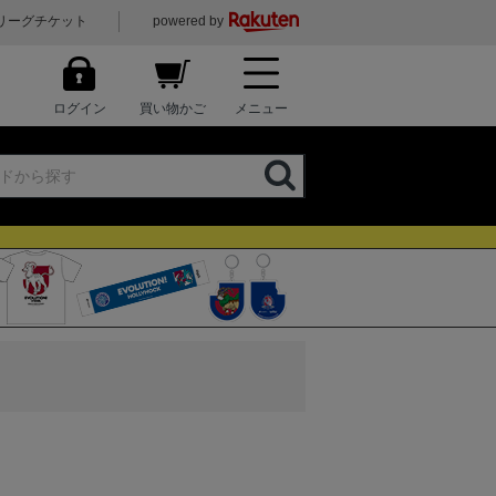
リーグチケット
powered by
ログイン
買い物かご
メニュー