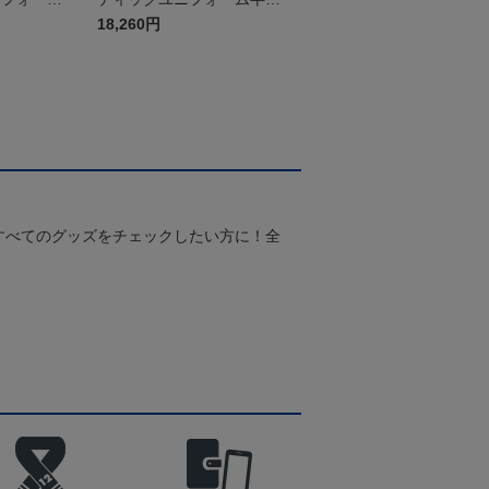
（2026百年構想リーグ）F
18,260円
Pホワイト
すべてのグッズをチェックしたい方に！全
！