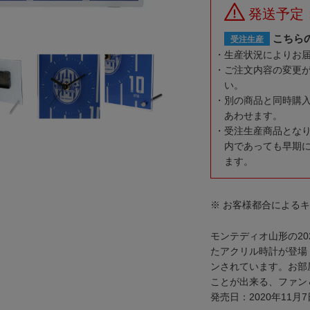
発送予定
こちら
受注生産
生産状況によりお
ご注文内容の変更
い。
別の商品と同時購
あわせます。
受注生産商品とな
内であっても早期
ます。
※ お客様都合による
モンテディオ山形の2
たアクリル時計が登場
ンされています。お部
ことが出来る、ファン
発売日：2020年11月7