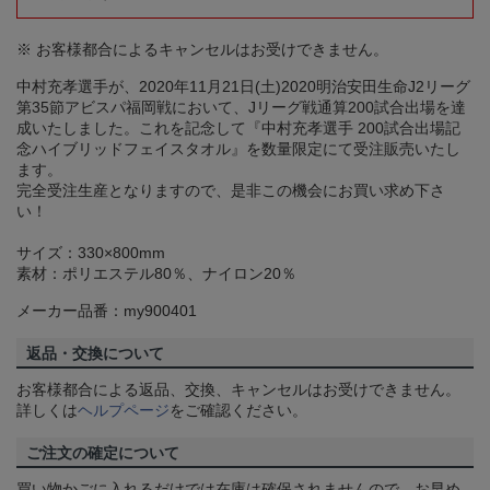
※ お客様都合によるキャンセルはお受けできません。
中村充孝選手が、2020年11月21日(土)2020明治安田生命J2リーグ
第35節アビスパ福岡戦において、Jリーグ戦通算200試合出場を達
成いたしました。これを記念して『中村充孝選手 200試合出場記
念ハイブリッドフェイスタオル』を数量限定にて受注販売いたし
ます。
完全受注生産となりますので、是非この機会にお買い求め下さ
い！
サイズ：330×800mm
素材：ポリエステル80％、ナイロン20％
メーカー品番：my900401
返品・交換について
お客様都合による返品、交換、キャンセルはお受けできません。
詳しくは
ヘルプページ
をご確認ください。
ご注文の確定について
買い物かごに入れるだけでは在庫は確保されませんので、お早め