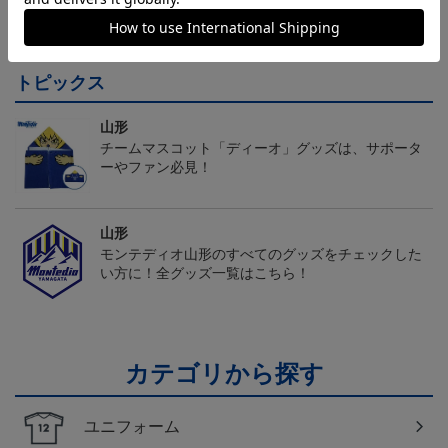
モンテディオ山形 ピカ
26/27オーセンティックユ
モンテディオ山形 ツン
チュウ タオルマフラー
ニフォーム半袖（FP1st）
ベアー タオルマフラー
2,500円
18,700円～23,760円
2,500円
1
トピックス
山形
チームマスコット「ディーオ」グッズは、サポータ
ーやファン必見！
山形
モンテディオ山形のすべてのグッズをチェックした
い方に！全グッズ一覧はこちら！
カテゴリから探す
ユニフォーム