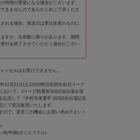
届け時期が変更になる場合がございます。
ができませんのであらかじめご了承くださ
入される場合、発送日は受注生産のものに
りますが、生産数に限りがあります。期間
に受付を終了させていただく場合がござい
キャンセルはお受けできません。
年11月21日(土)2020明治安田生命J2リーグ
において、Jリーグ戦通算200試合出場を達
を記念して『中村充孝選手 200試合出場記念
定にて受注販売いたします。
すので、是非この機会にお買い求め下さい！
m
ン地/中綿(ポリエステル)