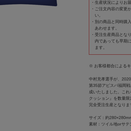
生産状況によりお
ご注文内容の変更
い。
別の商品と同時購
あわせます。
受注生産商品とな
内であっても早期
ます。
※ お客様都合による
中村充孝選手が、2020
第35節アビスパ福岡戦
成いたしました。これ
クッション』を数量限
完全受注生産となりま
サイズ：約280×280m
素材：ツイル地orサテ