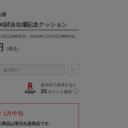
山形
200試合出場記念クッション
28日10時00分～2020年12月6日23時59分
円
（税込）
販売終了
楽天IDで決済すると
25
ポイント獲得
：1月中旬
の商品は受注生産商品です。