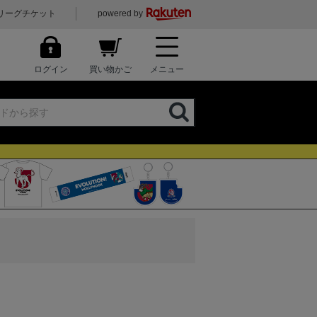
リーグチケット
powered by
ログイン
買い物かご
メニュー