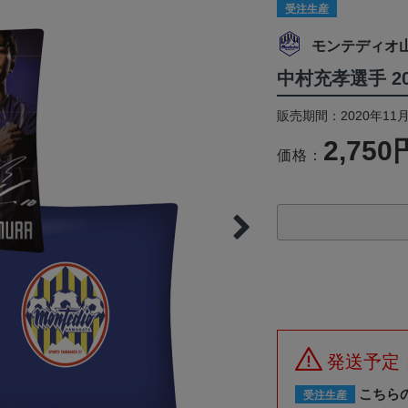
受注生産
モンテディオ
中村充孝選手 
販売期間：2020年11月
2,750
価格：
発送予定
こちら
受注生産