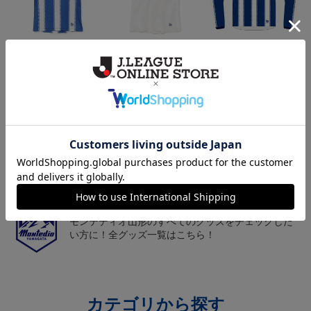
26/27オーセンティックユ
26/27オーセンティックユ
26/27オーセンティックユ
ニフォーム半袖（FP1st）
ニフォーム半袖（FP2n
ニフォーム長袖（FP1st）
18,700円～23,760円
18,700円～23,760円
19,800円～24,860円
1
d）
トピックス
山形
チームマスコット「ディーオ」グッズは、サポータ
ーやファン必見！
山形
モンテディオ山形のすべてのグッズをチェックした
い方に！全グッズ一覧はこちら！
カテゴリから探す