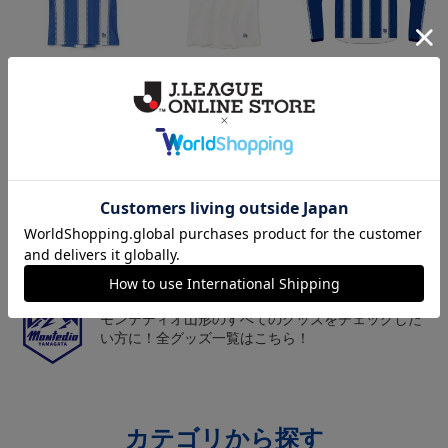
26/27オーセンティックユ
26/27オーセンティックユ
26/27オーセンティックユ
ニフォーム半袖（FP1st）
ニフォーム半袖（FP2n
ニフォーム長袖（FP1st）
18,700円～23,760円
18,700円～23,760円
19,800円～24,860円
1
d）
トピックス
山形
チームマスコット「ディーオ」グッズは、サポータ
ーやファン必見！
山形
モンテディオ山形のすべてのグッズをチェックした
い方に！全グッズ一覧はこちら！
カテゴリから探す