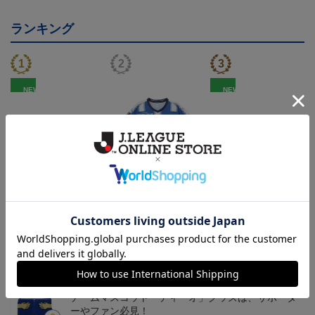
ランキング
NEW
NEW
モンテディオ山形 ピカ
26/27オーセンティックユ
モンテディオ山形 ツン
チュウ タオルマフラー
ニフォーム半袖（FP1st）
ベアー タオルマフラー
2,500円
18,700円～23,760円
2,500円
1
トピックス
山形
チームマスコット「ディーオ」グッズは、サポータ
ーやファン必見！