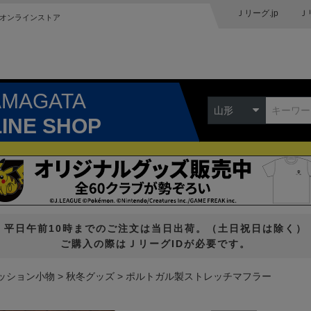
Ｊリーグ.jp
Ｊ
オンラインストア
AMAGATA
山形
LINE SHOP
平日午前10時までのご注文は当日出荷。（土日祝日は除く）
ご購入の際はＪリーグIDが必要です。
ッション小物
秋冬グッズ
ポルトガル製ストレッチマフラー