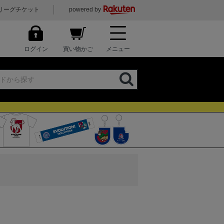
リーグチケット
powered by
ログイン
買い物かご
メニュー