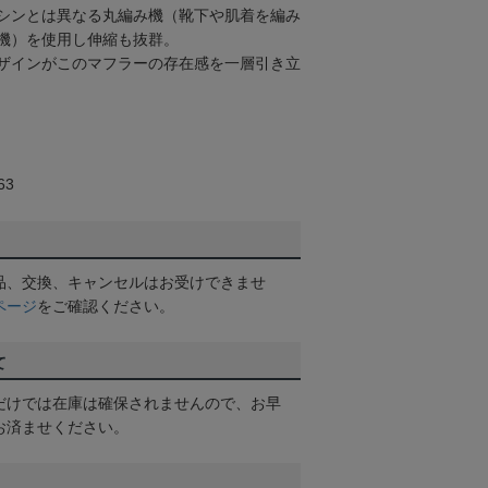
シンとは異なる丸編み機（靴下や肌着を編み
機）を使用し伸縮も抜群。
ザインがこのマフラーの存在感を一層引き立
63
品、交換、キャンセルはお受けできませ
ページ
をご確認ください。
て
だけでは在庫は確保されませんので、お早
お済ませください。