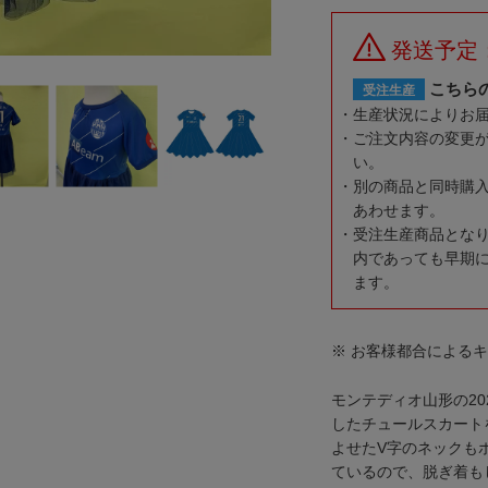
発送予定
こちら
受注生産
生産状況によりお
ご注文内容の変更
い。
別の商品と同時購
あわせます。
受注生産商品とな
内であっても早期
ます。
※ お客様都合による
モンテディオ山形の2
したチュールスカート
よせたV字のネックも
ているので、脱ぎ着も