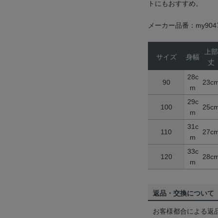
トにもおすすめ。
メーカー品番：my904
上部
サイズ
身幅
丈
28c
90
23c
m
29c
100
25c
m
31c
110
27c
m
33c
120
28c
m
返品・交換について
お客様都合による返