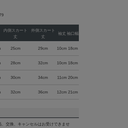
79
内側スカート
外側スカート
袖丈
袖口幅
丈
丈
m
25cm
29cm
10cm
18cm
m
28cm
32cm
10cm
18cm
m
30cm
34cm
11cm
20cm
m
32cm
36cm
12cm
21cm
品、交換、キャンセルはお受けできませ