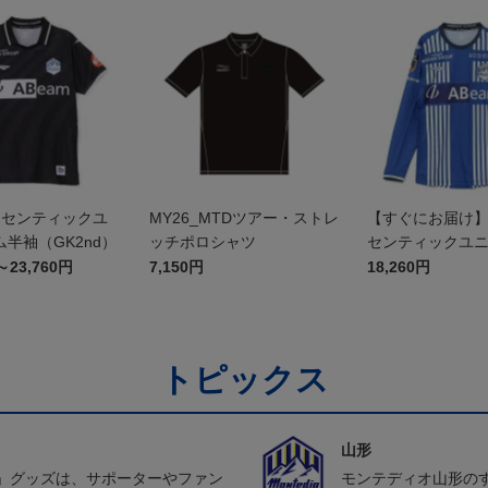
オーセンティックユ
MY26_MTDツアー・ストレ
【すぐにお届け】2
半袖（GK2nd）
ッチポロシャツ
センティックユ
FP1st（長袖）
～23,760円
7,150円
18,260円
トピックス
山形
」グッズは、サポーターやファン
モンテディオ山形の