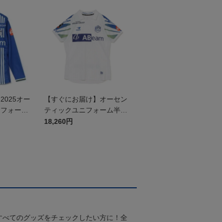
025オー
【すぐにお届け】オーセン
ニフォーム
ティックユニフォーム半袖
（2026百年構想リーグ）F
18,260円
Pホワイト
すべてのグッズをチェックしたい方に！全